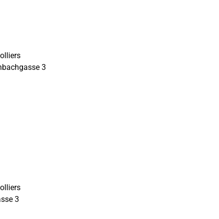
lliers
enbachgasse 3
lliers
asse 3