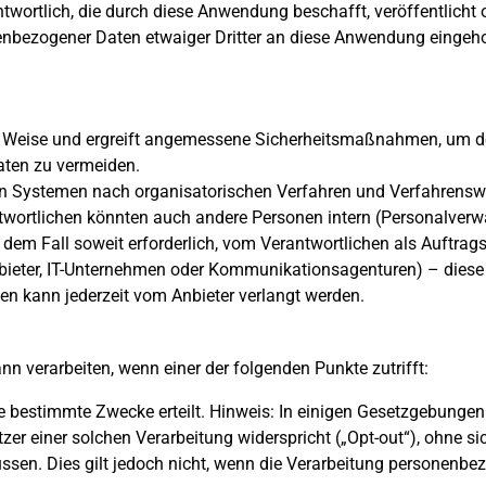
ntwortlich, die durch diese Anwendung beschafft, veröffentlicht
enbezogener Daten etwaiger Dritter an diese Anwendung eingeho
e Weise und ergreift angemessene Sicherheitsmaßnahmen, um de
aten zu vermeiden.
en Systemen nach organisatorischen Verfahren und Verfahrenswei
ortlichen könnten auch andere Personen intern (Personalverwal
dem Fall soweit erforderlich, vom Verantwortlichen als Auftrags
Anbieter, IT-Unternehmen oder Kommunikationsagenturen) – die
gten kann jederzeit vom Anbieter verlangt werden.
n verarbeiten, wenn einer der folgenden Punkte zutrifft:
re bestimmte Zwecke erteilt. Hinweis: In einigen Gesetzgebungen
er einer solchen Verarbeitung widerspricht („Opt-out“), ohne sic
ssen. Dies gilt jedoch nicht, wenn die Verarbeitung personenb