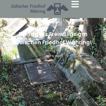
Aktuelles
Ein Tag als Freiwillige am
jüdischen Friedhof Währing!
April 11, 2022