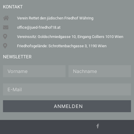
KONTAKT
Verein Rettet den jüdischen Friedhof Währing
office@jued-friedhof18.at
Vereinssitz: Goldschmiedgasse 10, Eingang Colliers 1010 Wien
Friedhofsgelände: Schrottenbachgasse 3, 1190 Wien
NEWSLETTER