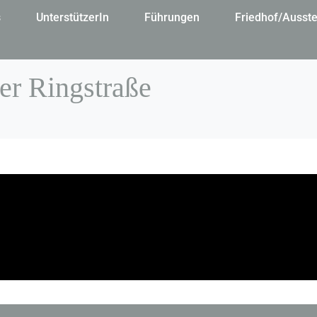
s
UnterstützerIn
Führungen
Friedhof/Ausste
er Ringstraße