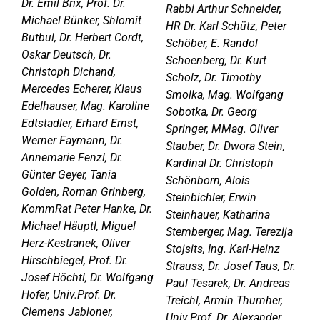
Dr. Emil Brix, Prof. Dr.
Rabbi Arthur Schneider,
Michael Bünker, Shlomit
HR Dr. Karl Schütz, Peter
Butbul, Dr. Herbert Cordt,
Schöber, E. Randol
Oskar Deutsch, Dr.
Schoenberg, Dr. Kurt
Christoph Dichand,
Scholz, Dr. Timothy
Mercedes Echerer, Klaus
Smolka, Mag. Wolfgang
Edelhauser, Mag. Karoline
Sobotka, Dr. Georg
Edtstadler, Erhard Ernst,
Springer, MMag. Oliver
Werner Faymann, Dr.
Stauber, Dr. Dwora Stein,
Annemarie Fenzl, Dr.
Kardinal Dr. Christoph
Günter Geyer, Tania
Schönborn, Alois
Golden, Roman Grinberg,
Steinbichler, Erwin
KommRat Peter Hanke, Dr.
Steinhauer, Katharina
Michael Häuptl, Miguel
Stemberger, Mag. Terezija
Herz-Kestranek, Oliver
Stojsits, Ing. Karl-Heinz
Hirschbiegel, Prof. Dr.
Strauss, Dr. Josef Taus, Dr.
Josef Höchtl, Dr. Wolfgang
Paul Tesarek, Dr. Andreas
Hofer, Univ.Prof. Dr.
Treichl, Armin Thurnher,
Clemens Jabloner,
Univ.Prof. Dr. Alexander