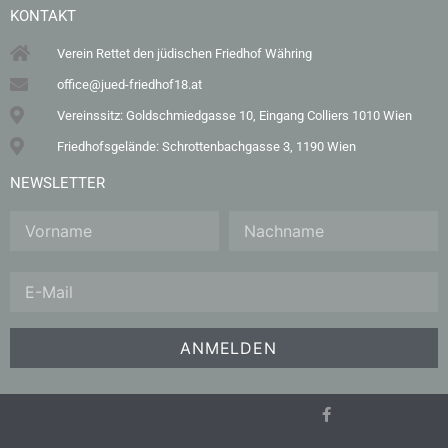
KONTAKT
Verein Rettet den jüdischen Friedhof Währing
office@jued-friedhof18.at
Vereinssitz: Goldschmiedgasse 10, Eingang Colliers 1010 Wien
Friedhofsgelände: Schrottenbachgasse 3, 1190 Wien
NEWSLETTER