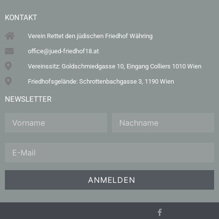
KONTAKT
Verein Rettet den jüdischen Friedhof Währing
office@jued-friedhof18.at
Vereinssitz: Goldschmiedgasse 10, Eingang Colliers 1010 Wien
Friedhofsgelände: Schrottenbachgasse 3, 1190 Wien
NEWSLETTER