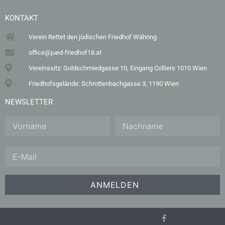
KONTAKT
Verein Rettet den jüdischen Friedhof Währing
office@jued-friedhof18.at
Vereinssitz: Goldschmiedgasse 10, Eingang Colliers 1010 Wien
Friedhofsgelände: Schrottenbachgasse 3, 1190 Wien
NEWSLETTER