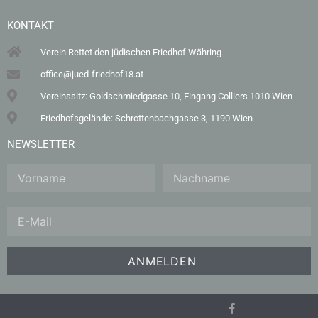
KONTAKT
Verein Rettet den jüdischen Friedhof Währing
office@jued-friedhof18.at
Vereinssitz: Goldschmiedgasse 10, Eingang Colliers 1010 Wien
Friedhofsgelände: Schrottenbachgasse 3, 1190 Wien
NEWSLETTER