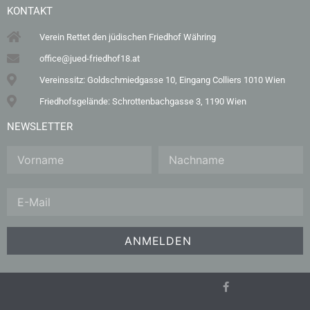
KONTAKT
Verein Rettet den jüdischen Friedhof Währing
office@jued-friedhof18.at
Vereinssitz: Goldschmiedgasse 10, Eingang Colliers 1010 Wien
Friedhofsgelände: Schrottenbachgasse 3, 1190 Wien
NEWSLETTER