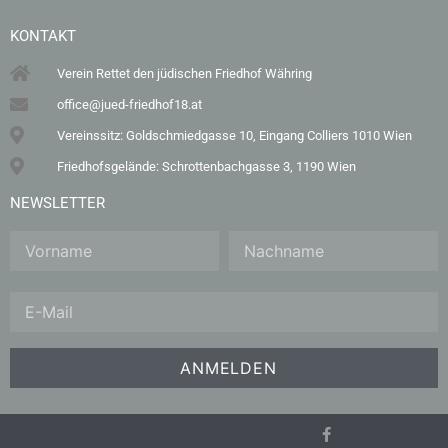
KONTAKT
Verein Rettet den jüdischen Friedhof Währing
office@jued-friedhof18.at
Vereinssitz: Goldschmiedgasse 10, Eingang Colliers 1010 Wien
Friedhofsgelände: Schrottenbachgasse 3, 1190 Wien
NEWSLETTER