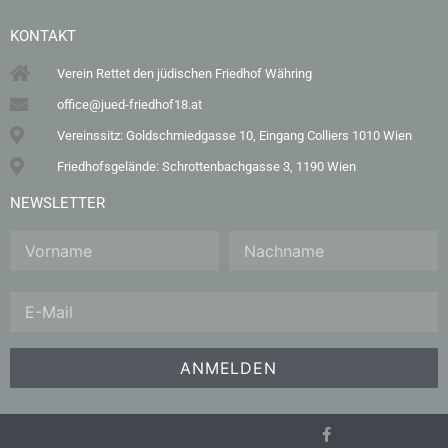
KONTAKT
Verein Rettet den jüdischen Friedhof Währing
office@jued-friedhof18.at
Vereinssitz: Goldschmiedgasse 10, Eingang Colliers 1010 Wien
Friedhofsgelände: Schrottenbachgasse 3, 1190 Wien
NEWSLETTER