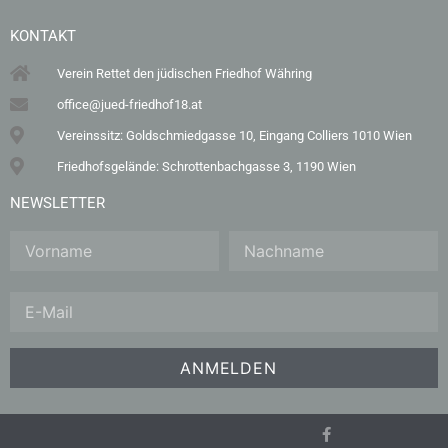
KONTAKT
Verein Rettet den jüdischen Friedhof Währing
office@jued-friedhof18.at
Vereinssitz: Goldschmiedgasse 10, Eingang Colliers 1010 Wien
Friedhofsgelände: Schrottenbachgasse 3, 1190 Wien
NEWSLETTER