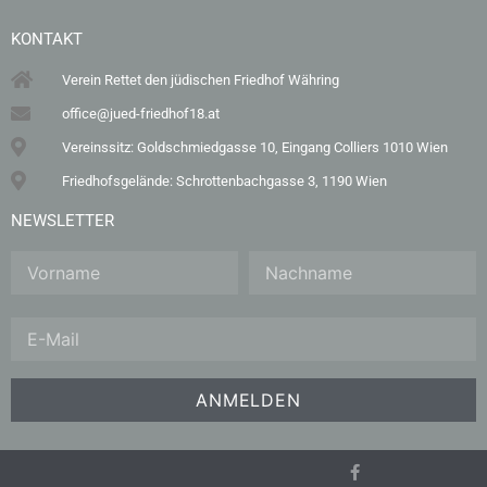
KONTAKT
Verein Rettet den jüdischen Friedhof Währing
office@jued-friedhof18.at
Vereinssitz: Goldschmiedgasse 10, Eingang Colliers 1010 Wien
Friedhofsgelände: Schrottenbachgasse 3, 1190 Wien
NEWSLETTER