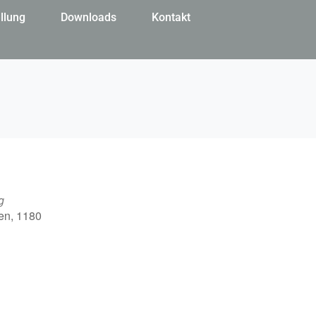
llung
Downloads
Kontakt
g
en, 1180
Office 365
Outlook Live