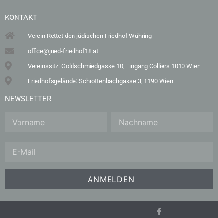
KONTAKT
Verein Rettet den jüdischen Friedhof Währing
office@jued-friedhof18.at
Vereinssitz: Goldschmiedgasse 10, Eingang Colliers 1010 Wien
Friedhofsgelände: Schrottenbachgasse 3, 1190 Wien
NEWSLETTER