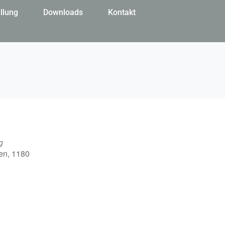
llung
Downloads
Kontakt
g
en, 1180
Office 365
Outlook Live