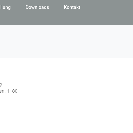
llung
Downloads
Kontakt
g
en, 1180
Office 365
Outlook Live