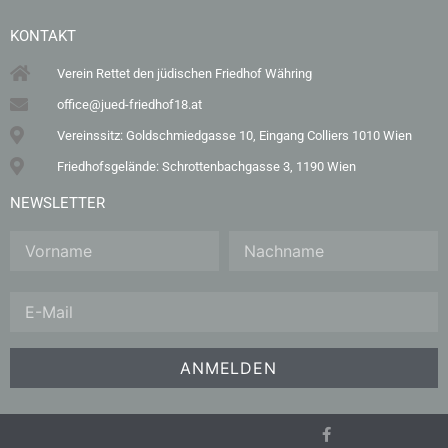
KONTAKT
Verein Rettet den jüdischen Friedhof Währing
office@jued-friedhof18.at
Vereinssitz: Goldschmiedgasse 10, Eingang Colliers 1010 Wien
Friedhofsgelände: Schrottenbachgasse 3, 1190 Wien
NEWSLETTER