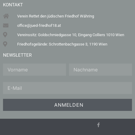
KONTAKT
Verein Rettet den jüdischen Friedhof Währing
office@jued-friedhof18.at
Vereinssitz: Goldschmiedgasse 10, Eingang Colliers 1010 Wien
Friedhofsgelände: Schrottenbachgasse 3, 1190 Wien
NEWSLETTER