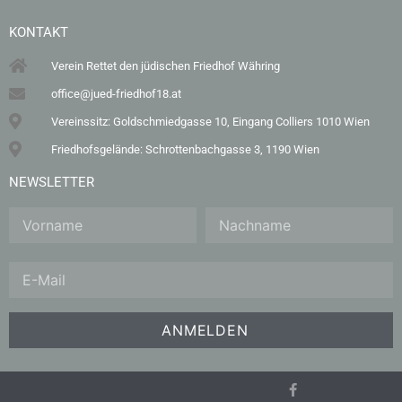
KONTAKT
Verein Rettet den jüdischen Friedhof Währing
office@jued-friedhof18.at
Vereinssitz: Goldschmiedgasse 10, Eingang Colliers 1010 Wien
Friedhofsgelände: Schrottenbachgasse 3, 1190 Wien
NEWSLETTER