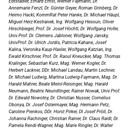
Edtstadler, Erhard Ernst, Werner Faymann, Dr.
Annemarie Fenzl, Dr. Günter Geyer, Roman Grinberg, Dr.
Heimo Hackl, KommRat Peter Hanke, Dr. Michael Häupl,
Miguel Herz-Kestranek, Ing. Wolfgang Hesoun, Oliver
Hirschbiegel, Prof. Dr. Josef Höchtl, Dr. Wolfgang Hofer,
Univ.Prof. Dr. Clemens Jabloner, Wolfgang Jansky,
UnivProf. Dr. Ulrich Jordis, Patricia Kahane, Josef
Kalina, Veronika Kaup-Hasler, Wolfgang Katzian, Ing.
Ewald Kirschner, Prof. Dr. Raoul Kneucker, Mag. Thomas
Kralinger, Sebastian Kurz, Mag. Werner Kogler, Dr.
Herbert Lackner, DDr. Michael Landau, Martin Lechner,
Dr. Michael Ludwig, Martina Ludwig-Faymann, Mag. Dr.
Harald Mahrer, Beate Meinl-Reisinger, Mag. Harald
Neumann, Beatrix Neundlinger, Rainer Nowak, Univ.Prof.
Dr. Edwald Nowotny, Dr. Christian Nusser, Cornelius
Obonya, Dr. Josef Ostermayer, Mag. Hermann Petz,
Caroline Pienkos, DDr. Horst Pirker, DI Josef Pröll, Dr.
Johanna Rachinger, Christian Rainer, Dr. Claus Raidl, Dr.
Pamela Rendi-Wagner, Mag. Marie Ringler, Dr. Walter