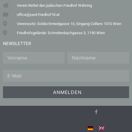
Verein Rettet den jüdischen Friedhof Währing
office@jued-friedhof18.at
Vereinssitz: Goldschmiedgasse 10, Eingang Colliers 1010 Wien
Friedhofsgelände: Schrottenbachgasse 3, 1190 Wien
NEWSLETTER